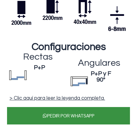
Configuraciones
Rectas
Angulares
P+P
P+P y F
90º
> Clic aquí para leer la leyenda completa.
PEDIR POR WHATSAPP